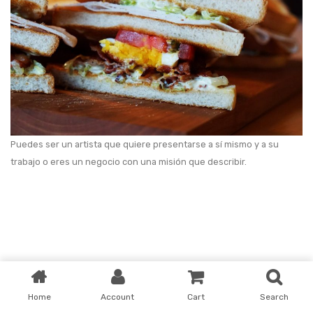
Puedes ser un artista que quiere presentarse a sí mismo y a su
trabajo o eres un negocio con una misión que describir.
Copyright ISCE - Seguridad y Electricidad 2026. All Rights Reserved
Home
Account
Cart
Search