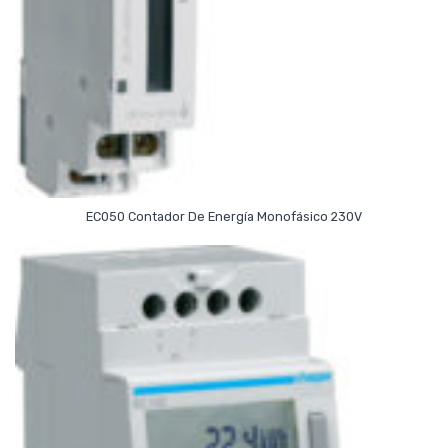
Empalme:
directa
Potencia consumida:
6,7 VA
Potencia total disipada en IN:
6,7 W
Sección de conexión en cable flexible:
1 / 4 mm²
Temperatura de almacenamiento:
-25 a 70 °C
Read More
EC050 Contador De Energía Monofásico 230V
Temperatura de funcionamiento:
-10 a 45 °C
Tensión asignada de aislamiento:
4 kV
Tipo de montaje:
Carril DIN