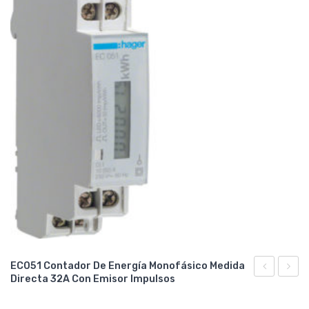
EC051 Contador De Energía Monofásico Medida
Directa 32A Con Emisor Impulsos
Contador
Conta
de
de