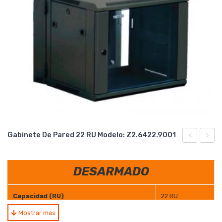
Gabinete De Pared 22 RU Modelo: Z2.6422.9001
de
de
Pared
Pared
DESARMADO
18
27
RU
RU
Capacidad (RU)
22 RU
Modelo:
Model
Mostrar más
Z2.6418.90
Z2.64
Ancho (mt)
0.60