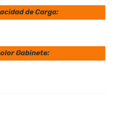
2.00 mm de perfil de montaje
acidad de Carga:
1.5 mm.
800 KG (con topes)
75% (Puertas Traseras)
olor Gabinete:
Negro