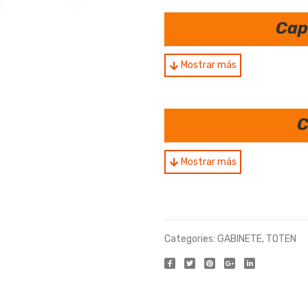
Grosor:
Cap
Ángulo de montaje:
Carga Estática:
Mostrar más
Porcentaje de Ventilación:
Manija Elegante
C
Color:
Mostrar más
Categories:
GABINETE
,
TOTEN