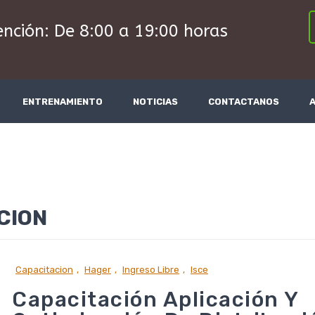
ención: De 8:00 a 19:00 horas
ENTRENAMIENTO
NOTICIAS
CONTACTANOS
CION
Capacitacion
,
Hager
,
Ingreso Libre
,
Isce
Capacitación Aplicación Y