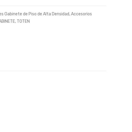
220 Vac.
es Gabinete de Piso de Alta Densidad
,
Accesorios
ABINETE
,
TOTEN