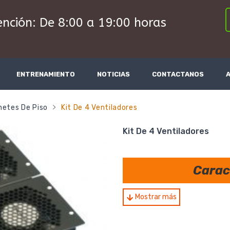
ención: De 8:00 a 19:00 horas
ENTRENAMIENTO
NOTICIAS
CONTACTANOS
netes De Piso
Kit De 4 Ventiladores
Kit De 4 Ventiladores
Carac
Diseñados para extraer aire
Mostrar más
permitiendo una temperatu