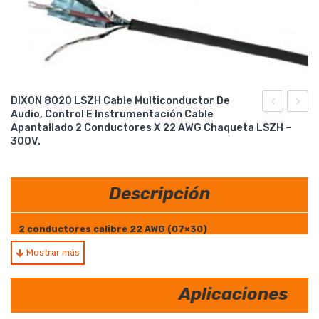
DIXON 8020 LSZH Cable Multiconductor De
Audio, Control E Instrumentación Cable
8012
8030
Apantallado 2 Conductores X 22 AWG Chaqueta LSZH –
LSZH
LSZH
300V.
Cable
Cable
multicondu
multi
Descripción
de
de
Audio,
Audio,
2 conductores calibre 22 AWG (07×30)
Control
Contr
Mostrar más
e
e
conductores trenzados
Instrument
Instr
Aplicaciones
Pantalla general de aluminio (100% cobertura)
Cable
Cable