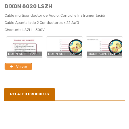
Diámetro nominal total
DIXON 8020 LSZH
Cable multiconductor de Audio, Control e Instrumentación
Diámetro nominal total:
03.4 mm +/- 0.15 mm
Cable Apantallado 2 Conductores x 22 AWG
Chaqueta LSZH – 300V.
DIXON 8020 LSZH_1
DIXON 8020 LSZH_2
DIXON 8020 LSZH_3
Volver
RELATED PRODUCTS