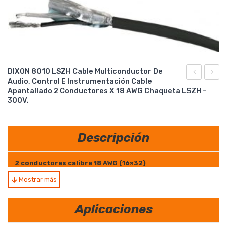
DIXON 8010 LSZH Cable Multiconductor De
Audio, Control E Instrumentación Cable
7540
8011
Apantallado 2 Conductores X 18 AWG Chaqueta LSZH –
LSZH
LSZH
300V.
CABLE
Cable
UTP
multi
Descripción
CAT
de
5E
Audio,
2 conductores calibre 18 AWG (16×32)
4
Contr
Mostrar más
Pares
e
Conductores trenzados, pantalla general de aluminio
(100% cobertura)
x
Instr
Aplicaciones
24
Cable
Cable de descarga calibre 20 AWG