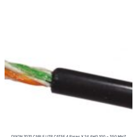
DIXON 7070 CABLE UTP CAT5E 4 Pares X 24 AWG 100 – 350 MHZ