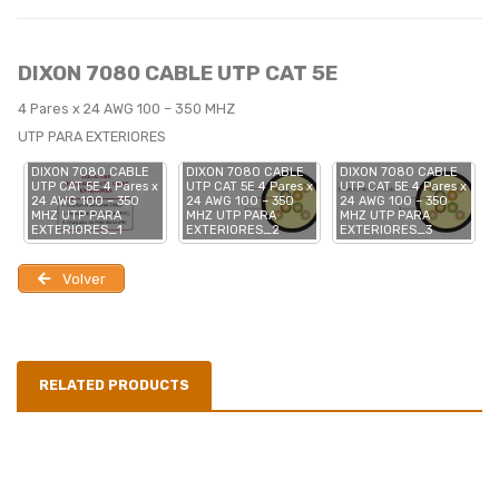
Max:
25°C
DIXON 7080 CABLE UTP CAT 5E
Tensión max
35 Lbs
Recomendada:
4 Pares x 24 AWG 100 – 350 MHZ
UTP PARA EXTERIORES
DIXON 7080 CABLE
DIXON 7080 CABLE
DIXON 7080 CABLE
x
UTP CAT 5E 4 Pares x
UTP CAT 5E 4 Pares x
UTP CAT 5E 4 Pares x
24 AWG 100 – 350
24 AWG 100 – 350
24 AWG 100 – 350
MHZ UTP PARA
MHZ UTP PARA
MHZ UTP PARA
EXTERIORES_1
EXTERIORES_2
EXTERIORES_3
Volver
RELATED PRODUCTS