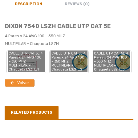
operación:
DESCRIPTION
REVIEWS (0)
Corriente recomendada
2.2 Amp. por conductor a
DIXON 7540 LSZH CABLE UTP CAT 5E
Max:
25°C
4 Pares x 24 AWG 100 – 350 MHZ
Tensión max
35 Lbs
MULTIFILAR – Chaqueta LSZH
Recomendada:
DIXON 7540 LSZH
DIXON 7540 LSZH
DIXON 7540 LSZH
4
CABLE UTP CAT 5E 4
CABLE UTP CAT 5E 4
CABLE UTP CAT 5E 4
Pares x 24 AWG 100
Pares x 24 AWG 100
Pares x 24 AWG 100
– 350 MHZ
– 350 MHZ
– 350 MHZ
MULTIFILAR –
MULTIFILAR –
MULTIFILAR –
Chaqueta LSZH_1
Chaqueta LSZH_2
Chaqueta LSZH_3
Volver
RELATED PRODUCTS